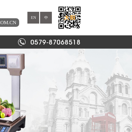
EN
中
COM.CN